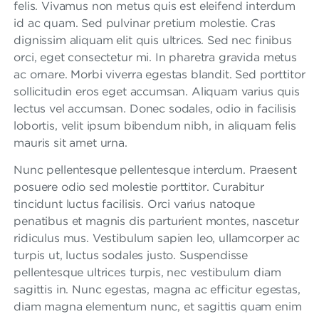
A
felis. Vivamus non metus quis est eleifend interdum
R
id ac quam. Sed pulvinar pretium molestie. Cras
dignissim aliquam elit quis ultrices. Sed nec finibus
F
orci, eget consectetur mi. In pharetra gravida metus
R
ac ornare. Morbi viverra egestas blandit. Sed porttitor
sollicitudin eros eget accumsan. Aliquam varius quis
A
lectus vel accumsan. Donec sodales, odio in facilisis
N
lobortis, velit ipsum bibendum nibh, in aliquam felis
mauris sit amet urna.
C
Nunc pellentesque pellentesque interdum. Praesent
H
posuere odio sed molestie porttitor. Curabitur
I
tincidunt luctus facilisis. Orci varius natoque
S
penatibus et magnis dis parturient montes, nascetur
ridiculus mus. Vestibulum sapien leo, ullamcorper ac
E
turpis ut, luctus sodales justo. Suspendisse
pellentesque ultrices turpis, nec vestibulum diam
sagittis in. Nunc egestas, magna ac efficitur egestas,
diam magna elementum nunc, et sagittis quam enim