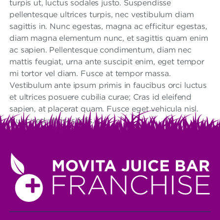
turpis ut, luctus sodales justo. Suspendisse
pellentesque ultrices turpis, nec vestibulum diam
sagittis in. Nunc egestas, magna ac efficitur egestas,
diam magna elementum nunc, et sagittis quam enim
ac sapien. Pellentesque condimentum, diam nec
mattis feugiat, urna ante suscipit enim, eget tempor
mi tortor vel diam. Fusce at tempor massa.
Vestibulum ante ipsum primis in faucibus orci luctus
et ultrices posuere cubilia curae; Cras id eleifend
sapien, at placerat quam. Fusce eget vehicula nisl.
Nunc sed ultrices felis.