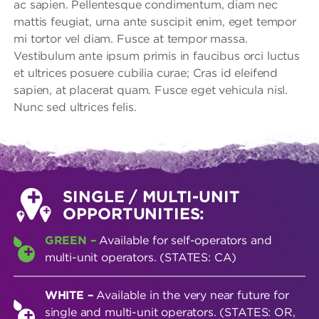
ac sapien. Pellentesque condimentum, diam nec
mattis feugiat, urna ante suscipit enim, eget tempor
mi tortor vel diam. Fusce at tempor massa.
Vestibulum ante ipsum primis in faucibus orci luctus
et ultrices posuere cubilia curae; Cras id eleifend
sapien, at placerat quam. Fusce eget vehicula nisl.
Nunc sed ultrices felis.
SINGLE / MULTI-UNIT
OPPORTUNITIES:
GREEN –
Available for self-operators and
multi-unit operators. (STATES: CA)
WHITE –
Available in the very near future for
single and multi-unit operators. (STATES: OR,