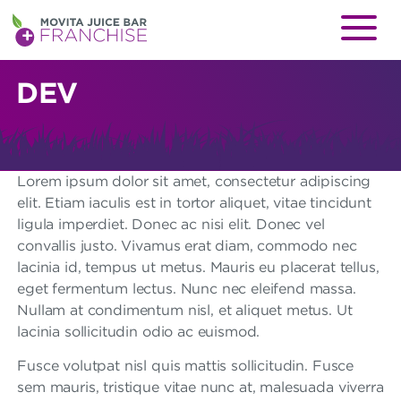
M
Menu
O
V
DEV
I
T
A
Lorem ipsum dolor sit amet, consectetur adipiscing
elit. Etiam iaculis est in tortor aliquet, vitae tincidunt
J
ligula imperdiet. Donec ac nisi elit. Donec vel
U
convallis justo. Vivamus erat diam, commodo nec
lacinia id, tempus ut metus. Mauris eu placerat tellus,
I
eget fermentum lectus. Nunc nec eleifend massa.
C
Nullam at condimentum nisl, et aliquet metus. Ut
lacinia sollicitudin odio ac euismod.
E
B
Fusce volutpat nisl quis mattis sollicitudin. Fusce
sem mauris, tristique vitae nunc at, malesuada viverra