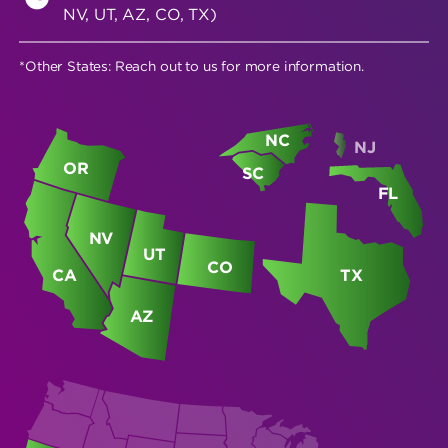
NV, UT, AZ, CO, TX)
*Other States: Reach out to us for more information.
NC
NJ
OR
SC
MI
FL
NV
UT
CO
CA
TX
AZ