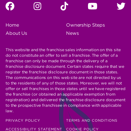
SOCIAL
Facebook
instagram
tiktok
You
T
MEDA
PROFILE
Tube
LINKS
FOOTER
Home
Ownership Steps
NAVIGATION
About Us
News
This website and the franchise sales information on this site
do not constitute an offer to sell a franchise. The offer of a
franchise can only be made through the delivery of a
franchise disclosure document. Certain states require that we
register the franchise disclosure document in those states.
The communications on this web site are not directed by us
to the residents of any of those states. Moreover, we will not
offer or sell franchises in those states until we have registered
the franchise (or obtained an applicable exemption from
registration) and delivered the franchise disclosure document
to the prospective franchisee in compliance with applicable
law.
LEGAL
PRIVACY POLICY
TERMS AND CONDITIONS
NAVIGATION
ACCESSIBILITY STATEMENT
COOKIE POLICY